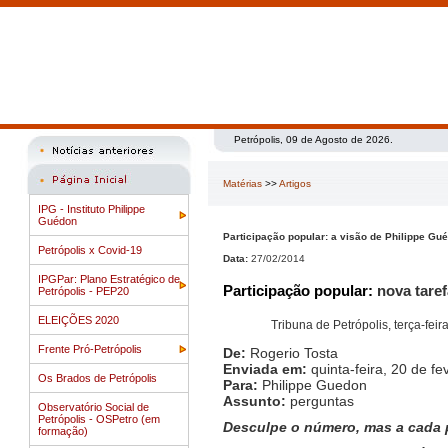
Petrópolis, 09 de Agosto de 2026.
Matérias
>>
Artigos
IPG - Instituto Philippe
Guédon
Participação popular: a visão de Philippe Gu
Petrópolis x Covid-19
Data:
27/02/2014
IPGPar: Plano Estratégico de
Participação popular:
nova taref
Petrópolis - PEP20
ELEIÇÕES 2020
Tribuna de Petrópolis, terça-fei
Frente Pró-Petrópolis
De:
Rogerio Tosta
Enviada em:
quinta-feira, 20 de f
Os Brados de Petrópolis
Para:
Philippe Guedon
Assunto:
perguntas
Observatório Social de
Petrópolis - OSPetro (em
Desculpe o número, mas a cada p
formação)