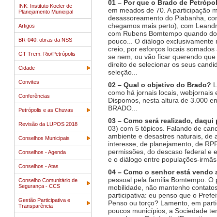
01 –
Por que o Brado de Petrópo
INK: Instituto Koeler de
em meados de 70. A participação 
Planejamento Municipal
desassoreamento do Piabanha, com 
chegamos mais perto), com Leandro
Artigos
com Rubens Bomtempo quando do “t
BR-040: obras da NSS
pouco... O diálogo exclusivamente m
creio, por esforços locais somados
GT-Trem: Rio/Petrópolis
se nem, ou vão ficar querendo que 
direito de selecionar os seus candi
Cidade
seleção...
Convites
02 – Qual o objetivo do Brado?
L
como há jornais locais, webjornais
Conferências
Dispomos, nesta altura de 3.000 e
BRADO...
Petrópolis e as Chuvas
03 – Como será realizado, daqui 
Revisão da LUPOS 2018
03) com 5 tópicos. Falando de candi
ambiente e desastres naturais, de 
Conselhos Municipais
interesse, de planejamento, de RPP
permissões, do descaso federal e e
Conselhos - Agenda
e o diálogo entre populações-irmãs
Conselhos - Atas
04 – Como o senhor está vendo
pessoal pela família Bomtempo. O p
Conselho Comunitário de
Segurança - CCS
mobilidade, não mantenho contatos 
participativa: eu penso que o Prefe
Gestão Participativa e
Penso ou torço? Lamento, em particu
Transparência
poucos municípios, a Sociedade te