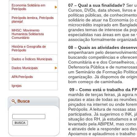
07 – Qual a sua finalidade?
Ser u
Economia Solidária em
Petrópolis
Cursos, DVDs, data shows, livros e 
políticas públicas, de conhecimento
Petrópolis lembra, Petrópolis
solidário de atuar na Economia (o 
planeja!
microcrédito inspirado em Banglades
grandes temas de interesse da pop
MHSC: Movimento
Humanista Solidarista
especialistas nas áreas em que se
Comunitário
associação formalmente organizad
História e Geografia de
08 – Quais as atividades desenv
Petrópolis
empenharam pelo desenvolvimento da
buscando competências e oferecen
Dados e Índices Municipais
Comunitária e e dos Conselheiros,
Defensoria Pública e de numerosas 
Dados Municipais
um Seminário de Formação Política 
organização. Já dispomos de origi
APA Petrópolis
bom começo de caminhada.
Igrejas
09 – Como está o trabalho da F
manhãs de terças feiras, já agora n
pautas e atas de todas as reuniões,
pinçados na internet ou onde forem 
Petrópolis. A leitura de nossas a
participativa. Já sugerimos o INK,
situação dos RH, já estudamos a si
levantado pela ABIPEM, mas como p
e através dele a responder aos d
Apoiamos e aplaudimos o trabalho