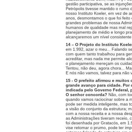
gestão participativa, se as injunç
Petrópolis tivesse mantido o rumo 
nosso Instituto Koeler, em vez de 
anos, desmontamos o que foi feito e
grandes problemas de nossa Admini
humanos de qualidade mas mal repa
planejamento de médio e longo pra
alcançaremos um nível consistente 
14 – O Projeto do Instituto Koel
em 1.992, azar o meu... Falando se
com quem tanto trabalhou para gera
acreditar, mas nada me permite ali
o planejamento mereçam os cuidado
Tentou, não deu, agora chora... Ma
E nós não vamos, talvez para não 
15 - O prefeito afirmou e muitos
grande avanço para cidade. Por c
indicada pelo Governo Federal, p
O senhor concorda?
Não, com todo
quando vamos raciocinar sobre a m
pode ser medida inteligente, mas 
a visão do conjunto da estrutura;
com a nossa receita e a nossa desp
as Administrações tiveram receio, c
foi desenhada por Gratacós, em 1.
vise retomar o prumo, pode ter imp