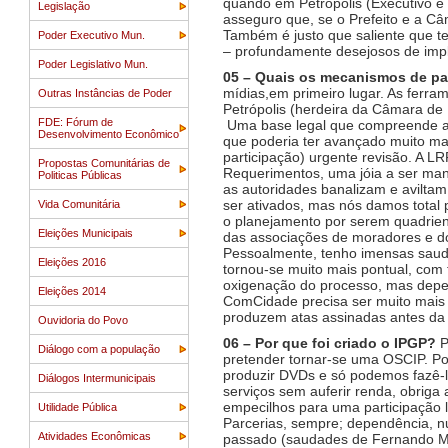
quando em Petrópolis (Executivo e 
Legislação
asseguro que, se o Prefeito e a C
Também é justo que saliente que t
Poder Executivo Mun.
– profundamente desejosos de imple
Poder Legislativo Mun.
05 – Quais os mecanismos de part
mídias,em primeiro lugar. As ferra
Outras Instâncias de Poder
Petrópolis (herdeira da Câmara de 
FDE: Fórum de
Uma base legal que compreende a 
Desenvolvimento Econômico
que poderia ter avançado muito ma
participação) urgente revisão. A LR
Propostas Comunitárias de
Requerimentos, uma jóia a ser manu
Politicas Públicas
as autoridades banalizam e aviltam
ser ativados, mas nós damos total
Vida Comunitária
o planejamento por serem quadriena
Eleições Municipais
das associações de moradores e do
Pessoalmente, tenho imensas sauda
Eleições 2016
tornou-se muito mais pontual, com
oxigenação do processo, mas dep
Eleições 2014
ComCidade precisa ser muito mais p
produzem atas assinadas antes da
Ouvidoria do Povo
06 – Por que foi criado o IPGP?
P
Diálogo com a população
pretender tornar-se uma OSCIP. Po
produzir DVDs e só podemos fazê-l
Diálogos Intermunicipais
serviços sem auferir renda, obrig
empecilhos para uma participação l
Utilidade Pública
Parcerias, sempre; dependência, nu
Atividades Econômicas
passado (saudades de Fernando Mus