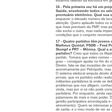
estamos falando da estrutura em ge
16 - Pela primeira vez há um proj
Saúde, envolvendo todos os seto
prontuário eletrônico. Qual sua 
esquecer o elevado número de locaç
atenção. Quero aplaudir todos os 
que mais precisam da PMP, mas peç
não exclui o outro, mas nada impe
condições que o conjunto recomen
17 - Quatro partidos têm jovens
Matheus Quintal; PSDB – Fred P
Stumpf e PRT – Mônica. Qual a a
partidos?
Creio que todos os filia
partido. Tomara que estes nomes – 
grau – consigam ajudar no fim do s
Diretor, fala-se das invasões de c
anonimamente por Petrópolis, mas é
O sistema eleitoral amputa direito 
jornais, que os partidos estão real
militantes partidários lá onde se
problemas que nos afligem, conhec
vinda, mas por si só não pode cons
partidária. Por enquanto, ainda ve
patamares de mais e mais poder. D
gestão participativa amordaçada e 
atrevimento). Quem se interessar p
de saída, e o meu modo de ver as 