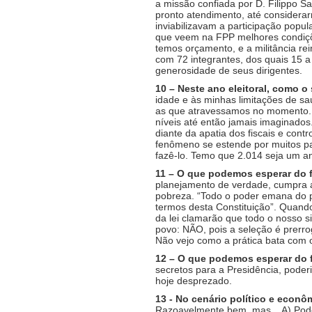
a missão confiada por D. Filippo 
pronto atendimento, até consider
inviabilizavam a participação popul
que veem na FPP melhores condiçõe
temos orçamento, e a militância r
com 72 integrantes, dos quais 15
generosidade de seus dirigentes.
10 – Neste ano eleitoral, como o
idade e às minhas limitações de s
as que atravessamos no momento. O
níveis até então jamais imaginados.
diante da apatia dos fiscais e con
fenômeno se estende por muitos pa
fazê-lo. Temo que 2.014 seja um ano
11 – O que podemos esperar do 
planejamento de verdade, cumpra a 
pobreza. “Todo o poder emana do p
termos desta Constituição”. Quand
da lei clamarão que todo o nosso 
povo: NÃO, pois a seleção é prerrog
Não vejo como a prática bata com o
12 – O que podemos esperar do 
secretos para a Presidência, poder
hoje desprezado.
13 - No cenário político e econô
Razoavelmente bem, mas... A) Pode