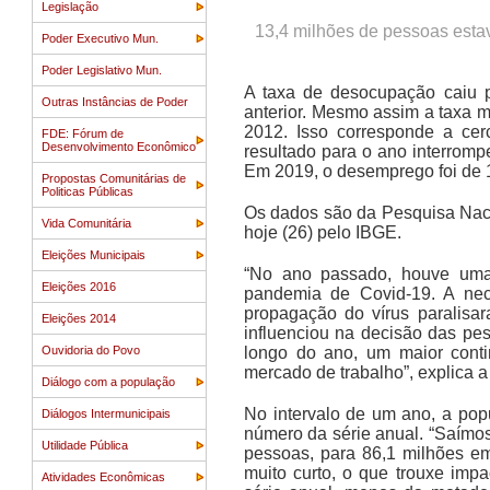
Legislação
13,4 milhões de pessoas estav
Poder Executivo Mun.
Poder Legislativo Mun.
A taxa de desocupação caiu pa
Outras Instâncias de Poder
anterior. Mesmo assim a taxa 
2012. Isso corresponde a cer
FDE: Fórum de
Desenvolvimento Econômico
resultado para o ano interrom
Em 2019, o desemprego foi de 
Propostas Comunitárias de
Politicas Públicas
Os dados são da Pesquisa Naci
Vida Comunitária
hoje (26) pelo IBGE.
Eleições Municipais
“No ano passado, houve uma
Eleições 2016
pandemia de Covid-19. A nec
propagação do vírus paralisa
Eleições 2014
influenciou na decisão das p
Ouvidoria do Povo
longo do ano, um maior cont
mercado de trabalho”, explica a
Diálogo com a população
No intervalo de um ano, a po
Diálogos Intermunicipais
número da série anual. “Saímo
Utilidade Pública
pessoas, para 86,1 milhões e
muito curto, o que trouxe impa
Atividades Econômicas