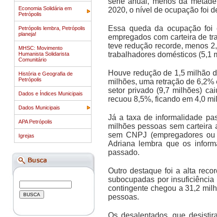
série anual, menos da metade
Economia Solidária em
2020, o nível de ocupação foi d
Petrópolis
Essa queda da ocupação foi 
Petrópolis lembra, Petrópolis
planeja!
empregados com carteira de tra
teve redução recorde, menos 2
MHSC: Movimento
trabalhadores domésticos (5,1 
Humanista Solidarista
Comunitário
Houve redução de 1,5 milhão d
História e Geografia de
Petrópolis
milhões, uma retração de 6,2%
setor privado (9,7 milhões) c
Dados e Índices Municipais
recuou 8,5%, ficando em 4,0 mi
Dados Municipais
Já a taxa de informalidade p
APA Petrópolis
milhões pessoas sem carteira 
sem CNPJ (empregadores ou e
Igrejas
Adriana lembra que os inform
passado.
Outro destaque foi a alta rec
subocupadas por insuficiência 
contingente chegou a 31,2 mil
pessoas.
Os desalentados, que desistir