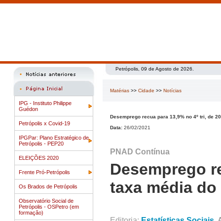
Petrópolis, 09 de Agosto de 2026.
Matérias
>>
Cidade
>>
Notícias
IPG - Instituto Philippe
Guédon
Desemprego recua para 13,9% no 4º tri, de 2
Petrópolis x Covid-19
Data:
26/02/2021
IPGPar: Plano Estratégico de
Petrópolis - PEP20
PNAD Contínua
ELEIÇÕES 2020
Desemprego re
Frente Pró-Petrópolis
taxa média do
Os Brados de Petrópolis
Observatório Social de
Petrópolis - OSPetro (em
formação)
Editoria:
Estatísticas Sociais
A