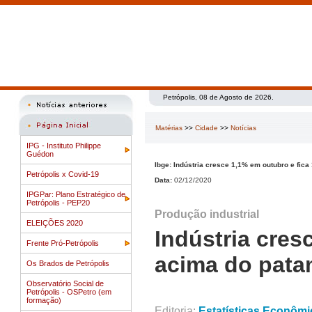
Petrópolis, 08 de Agosto de 2026.
Matérias
>>
Cidade
>>
Notícias
IPG - Instituto Philippe
Guédon
Ibge: Indústria cresce 1,1% em outubro e fic
Petrópolis x Covid-19
Data:
02/12/2020
IPGPar: Plano Estratégico de
Petrópolis - PEP20
Produção industrial
ELEIÇÕES 2020
Indústria cres
Frente Pró-Petrópolis
acima do pata
Os Brados de Petrópolis
Observatório Social de
Petrópolis - OSPetro (em
formação)
Editoria:
Estatísticas Econômi