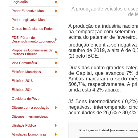
Legislação
A produção de veículos cresc
Poder Executivo Mun.
de f
Poder Legislativo Mun.
A produção da indústria nacion
Outras Instâncias de Poder
na comparação com setembro. 
acima do patamar de fevereiro
FDE: Fórum de
Desenvolvimento Econômico
produção encontra-se negativa
outubro de 2019, a alta é de 0
Propostas Comunitárias de
Politicas Públicas
(2) pelo IBGE.
Vida Comunitária
Duas das quatro grandes categ
Eleições Municipais
de Capital, que avançou 7% d
Ambas marcaram o sexto mês
Eleições 2016
506,7%, respectivamente. A pr
ainda está 4,2% abaixo.
Eleições 2014
Ouvidoria do Povo
Já Bens intermediários (-0,2%
negativos, interrompendo ci
Diálogo com a população
acumulados de 26,6% e 30,4%, 
Diálogos Intermunicipais
Utilidade Pública
Produção industrial (mês/mês anterior
Atividades Econômicas