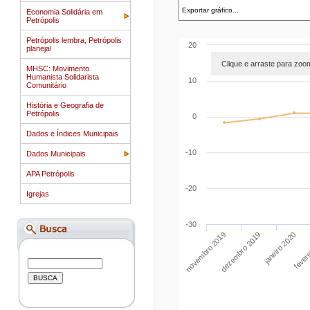
Economia Solidária em
Petrópolis
Petrópolis lembra, Petrópolis
20
planeja!
Clique e arraste para zoo
MHSC: Movimento
Humanista Solidarista
10
Comunitário
História e Geografia de
Petrópolis
0
Dados e Índices Municipais
-10
Dados Municipais
APA Petrópolis
-20
Igrejas
-30
novembro 2019
fevere
janeiro 2020
dezembro 2019