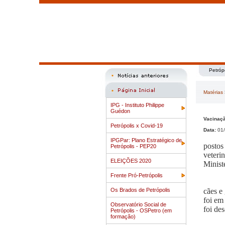
Petróp
Matérias
IPG - Instituto Philippe
Guédon
Vacinaçã
Petrópolis x Covid-19
Data:
01/
IPGPar: Plano Estratégico de
postos
Petrópolis - PEP20
veteri
ELEIÇÕES 2020
Minist
Frente Pró-Petrópolis
Os Brados de Petrópolis
cães e
foi em
Observatório Social de
foi de
Petrópolis - OSPetro (em
formação)