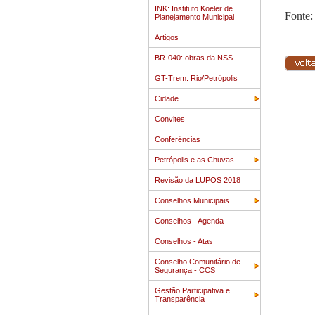
INK: Instituto Koeler de
Fonte:
Planejamento Municipal
Artigos
BR-040: obras da NSS
GT-Trem: Rio/Petrópolis
Cidade
Convites
Conferências
Petrópolis e as Chuvas
Revisão da LUPOS 2018
Conselhos Municipais
Conselhos - Agenda
Conselhos - Atas
Conselho Comunitário de
Segurança - CCS
Gestão Participativa e
Transparência