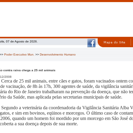
olis, 07 de Agosto de 2026.
>>
Poder Executivo Mun.
>>
Desenvolvimento Humano
o contra raiva chega a 25 mil animais
12/2008
Cerca de 25 mil animais, entre cães e gatos, foram vacinados ontem co
 de vacinação, de 8h às 17h, 300 agentes de saúde, da vigilância sanitár
nária do Rio de Janeiro trabalharam na prevenção da doença, que não t
ério da Saúde, mas aplicada pelas secretarias municipais de saúde.
Segundo a veterinária da coordenadoria da Vigilância Sanitária Alba V
 gatos, e sim em bovinos, eqüinos e morcegos. O último caso de conta
 2006, quando um homem foi mordido por um morcego em São José do 
scoberta a sua doença depois de sua morte.