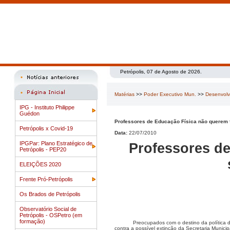
Petrópolis, 07 de Agosto de 2026.
Matérias
>>
Poder Executivo Mun.
>>
Desenvol
IPG - Instituto Philippe
Guédon
Professores de Educação Física não querem f
Petrópolis x Covid-19
Data:
22/07/2010
IPGPar: Plano Estratégico de
Professores de
Petrópolis - PEP20
ELEIÇÕES 2020
Frente Pró-Petrópolis
Os Brados de Petrópolis
Observatório Social de
Petrópolis - OSPetro (em
formação)
Preocupados com o destino da política d
contra a possível extinção da Secretaria Munic