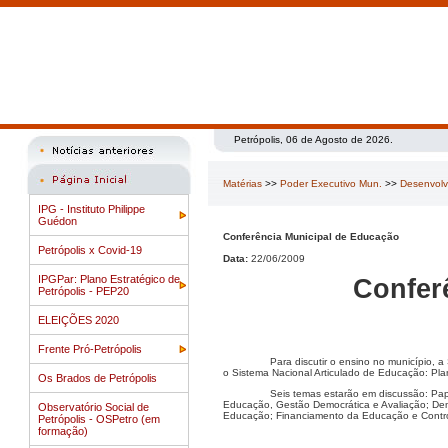
Petrópolis, 06 de Agosto de 2026.
Matérias
>>
Poder Executivo Mun.
>>
Desenvol
IPG - Instituto Philippe
Guédon
Conferência Municipal de Educação
Petrópolis x Covid-19
Data:
22/06/2009
IPGPar: Plano Estratégico de
Confer
Petrópolis - PEP20
ELEIÇÕES 2020
Frente Pró-Petrópolis
Para discutir o ensino no município,
o Sistema Nacional Articulado de Educação: Plan
Os Brados de Petrópolis
Seis temas estarão em discussão: Pa
Educação, Gestão Democrática e Avaliação; De
Observatório Social de
Educação; Financiamento da Educação e Controle
Petrópolis - OSPetro (em
formação)