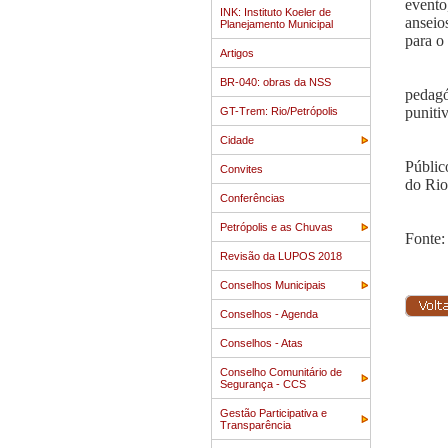
evento
INK: Instituto Koeler de
anseio
Planejamento Municipal
para o
Artigos
BR-040: obras da NSS
pedagó
puniti
GT-Trem: Rio/Petrópolis
Cidade
Públic
Convites
do Rio
Conferências
Petrópolis e as Chuvas
Fonte:
Revisão da LUPOS 2018
Conselhos Municipais
Conselhos - Agenda
Conselhos - Atas
Conselho Comunitário de
Segurança - CCS
Gestão Participativa e
Transparência