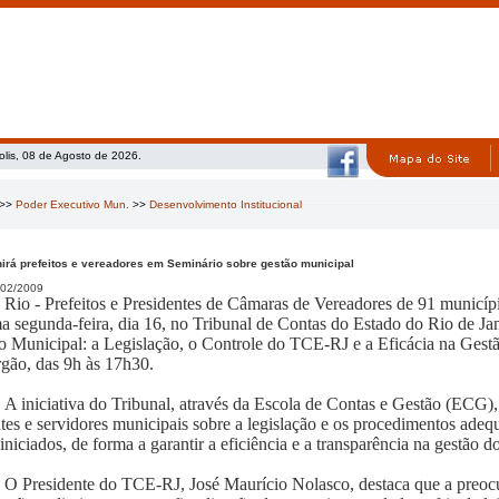
olis, 08 de Agosto de 2026.
>>
Poder Executivo Mun.
>>
Desenvolvimento Institucional
irá prefeitos e vereadores em Seminário sobre gestão municipal
02/2009
Rio - Prefeitos e Presidentes de Câmaras de Vereadores de 91 municíp
a segunda-feira, dia 16, no Tribunal de Contas do Estado do Rio de Jan
o Municipal: a Legislação, o Controle do TCE-RJ e a Eficácia na Gest
rgão, das 9h às 17h30.
A iniciativa do Tribunal, através da Escola de Contas e Gestão (ECG),
ntes e servidores municipais sobre a legislação e os procedimentos ad
iniciados, de forma a garantir a eficiência e a transparência na gestão d
O Presidente do TCE-RJ, José Maurício Nolasco, destaca que a preocu