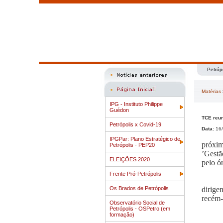
Petróp
Matérias
IPG - Instituto Philippe
Guédon
TCE reun
Petrópolis x Covid-19
Data:
16/
IPGPar: Plano Estratégico de
próxim
Petrópolis - PEP20
’Gestã
ELEIÇÕES 2020
pelo ó
Frente Pró-Petrópolis
Os Brados de Petrópolis
dirige
recém-
Observatório Social de
Petrópolis - OSPetro (em
formação)