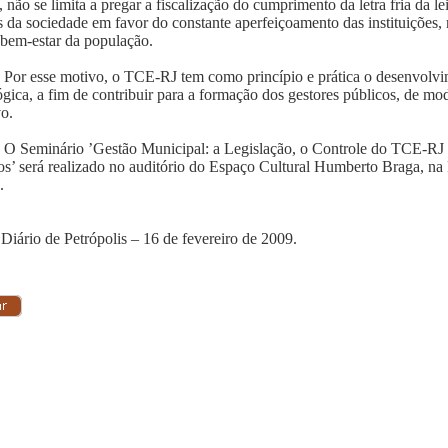
, não se limita a pregar a fiscalização do cumprimento da letra fria da l
s da sociedade em favor do constante aperfeiçoamento das instituições,
 bem-estar da população.
Por esse motivo, o TCE-RJ tem como princípio e prática o desenvol
gica, a fim de contribuir para a formação dos gestores públicos, de mo
vo.
O Seminário ’Gestão Municipal: a Legislação, o Controle do TCE-RJ 
os’ será realizado no auditório do Espaço Cultural Humberto Braga, na
.
 Diário de Petrópolis – 16 de fevereiro de 2009.