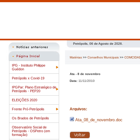
Petrópolis, 06 de Agosto de 2026.
Matérias
>>
Conselhos Municipais
>>
COMCIDA
IPG - Instituto Philippe
Guédon
Ata - 8 de novembro
Petrópolis x Covid-19
Data:
11/11/2010
IPGPar: Plano Estratégico de
Petrópolis - PEP20
ELEIÇÕES 2020
Arquivos:
Frente Pró-Petrópolis
Os Brados de Petrópolis
Ata_08_de_novembro.doc
Observatório Social de
Petrópolis - OSPetro (em
formação)