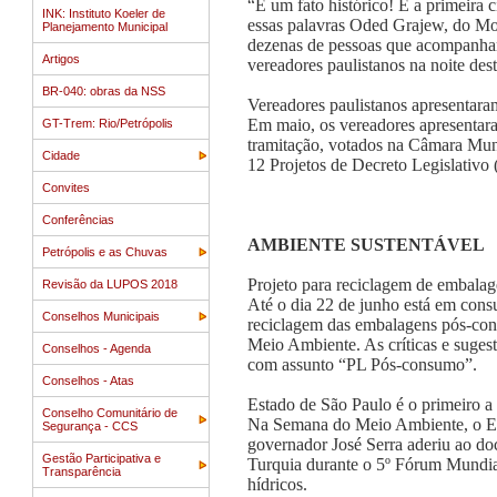
“É um fato histórico! É a primeira 
INK: Instituto Koeler de
essas palavras Oded Grajew, do Mo
Planejamento Municipal
dezenas de pessoas que acompanhara
Artigos
vereadores paulistanos na noite desta
BR-040: obras da NSS
Vereadores paulistanos apresentar
Em maio, os vereadores apresentara
GT-Trem: Rio/Petrópolis
tramitação, votados na Câmara Munic
Cidade
12 Projetos de Decreto Legislativo
Convites
Conferências
AMBIENTE SUSTENTÁVEL
Petrópolis e as Chuvas
Projeto para reciclagem de embalage
Revisão da LUPOS 2018
Até o dia 22 de junho está em consul
Conselhos Municipais
reciclagem das embalagens pós-cons
Meio Ambiente. As críticas e suge
Conselhos - Agenda
com assunto “PL Pós-consumo”.
Conselhos - Atas
Estado de São Paulo é o primeiro a
Conselho Comunitário de
Na Semana do Meio Ambiente, o Est
Segurança - CCS
governador José Serra aderiu ao d
Gestão Participativa e
Turquia durante o 5º Fórum Mundial
Transparência
hídricos.