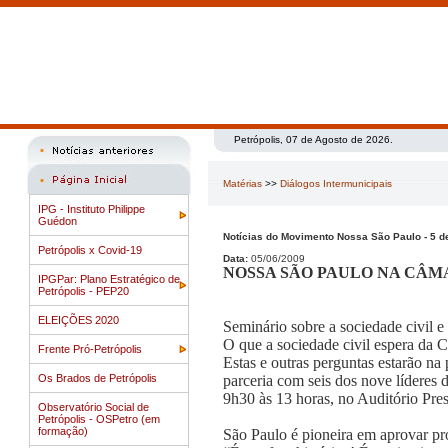
Petrópolis, 07 de Agosto de 2026.
Matérias
>>
Diálogos Intermunicipais
IPG - Instituto Philippe
Guédon
Notícias do Movimento Nossa São Paulo - 5 d
Petrópolis x Covid-19
Data:
05/06/2009
NOSSA SÃO PAULO NA CÂ
IPGPar: Plano Estratégico de
Petrópolis - PEP20
ELEIÇÕES 2020
Seminário sobre a sociedade civil 
O que a sociedade civil espera da C
Frente Pró-Petrópolis
Estas e outras perguntas estarão n
Os Brados de Petrópolis
parceria com seis dos nove líderes 
9h30 às 13 horas, no Auditório Pre
Observatório Social de
Petrópolis - OSPetro (em
formação)
São Paulo é pioneira em aprovar pr