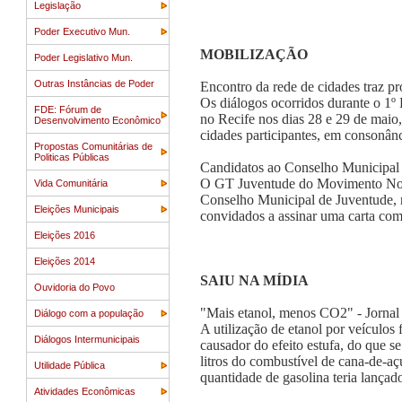
Legislação
Poder Executivo Mun.
MOBILIZAÇÃO
Poder Legislativo Mun.
Outras Instâncias de Poder
Encontro da rede de cidades traz pr
Os diálogos ocorridos durante o 1º 
FDE: Fórum de
no Recife nos dias 28 e 29 de maio,
Desenvolvimento Econômico
cidades participantes, em consonân
Propostas Comunitárias de
Politicas Públicas
Candidatos ao Conselho Municipal 
O GT Juventude do Movimento Noss
Vida Comunitária
Conselho Municipal de Juventude, n
Eleições Municipais
convidados a assinar uma carta com
Eleições 2016
Eleições 2014
SAIU NA MÍDIA
Ouvidoria do Povo
"Mais etanol, menos CO2" - Jornal
Diálogo com a população
A utilização de etanol por veículos
Diálogos Intermunicipais
causador do efeito estufa, do que 
litros do combustível de cana-de-a
Utilidade Pública
quantidade de gasolina teria lançad
Atividades Econômicas